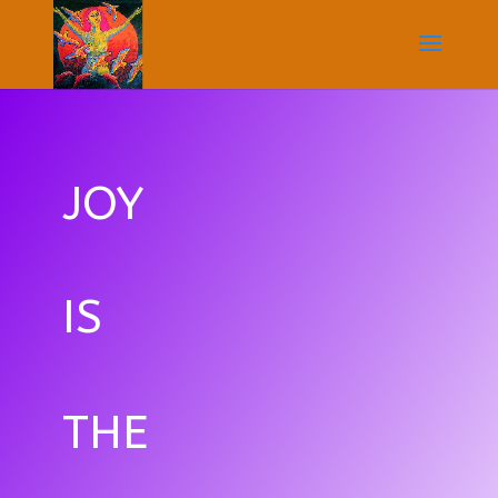
JOY
IS
THE