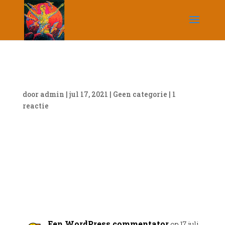
Hallo wereld!
door
admin
|
jul 17, 2021
|
Geen categorie
|
1
reactie
Welkom bij WordPress. Dit is je eerste bericht.
Bewerk of verwijder het, start dan met schrijven!
1 Reactie
Een WordPress commentator
op 17 juli