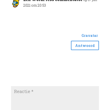
2021 om 20:53
Hoi, dit is een reactie.
Om te beginnen met beheren, bewerken en
verwijderen van reacties, ga je naar het
Reacties scherm op het dashboard.
Avatars van auteurs komen van
Gravatar
.
Antwoord
Reactie verzenden
Je e-mailadres wordt niet gepubliceerd.
Vereiste
velden zijn gemarkeerd met
*